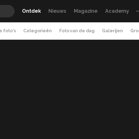
Ontdek
Nieuws
Magazine
Academy
 foto's
Categorieën
Foto van de dag
Galerijen
Gro