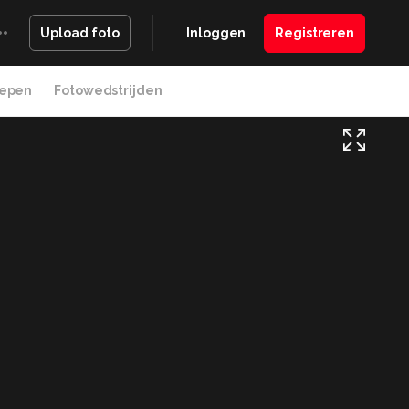
Inloggen
Registreren
Upload foto
epen
Fotowedstrijden