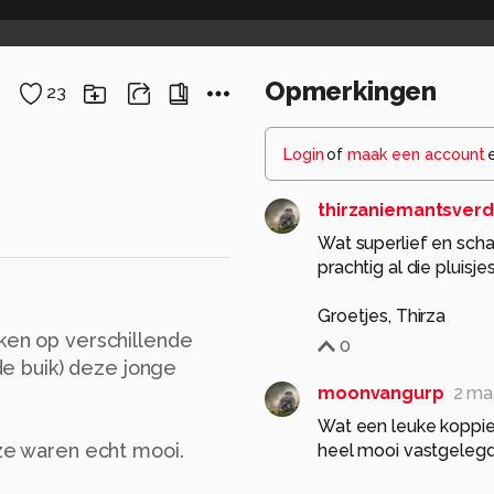
Opmerkingen
23
Login
of
maak een account
thirzaniemantsverd
Wat superlief en sch
prachtig al die pluisje
Groetjes, Thirza
iken op verschillende
0
 de buik) deze jonge
moonvangurp
2 ma
Wat een leuke koppie
 ze waren echt mooi.
heel mooi vastgelegd. 
moon