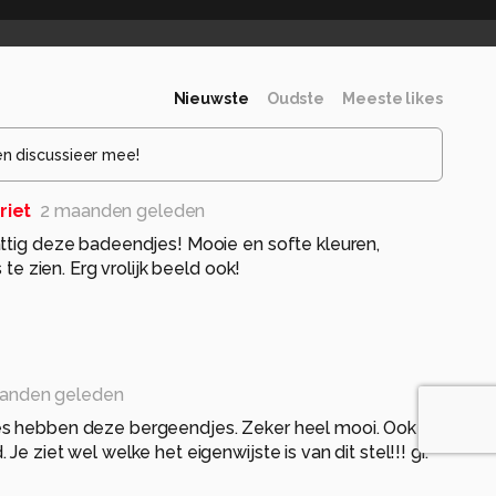
Nieuwste
Oudste
Meeste likes
en discussieer mee!
riet
2 maanden geleden
attig deze badeendjes! Mooie en softe kleuren,
s te zien. Erg vrolijk beeld ook!
anden geleden
s hebben deze bergeendjes. Zeker heel mooi. Ook
Je ziet wel welke het eigenwijste is van dit stel!!! gr.