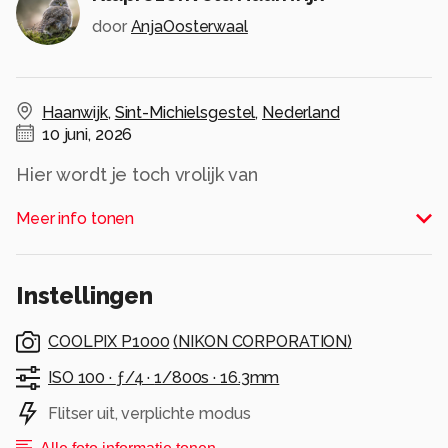
door
AnjaOosterwaal
Haanwijk
,
Sint-Michielsgestel
,
Nederland
10 juni, 2026
Hier wordt je toch vrolijk van
Alle rechten voorbehouden
Meer info tonen
Instellingen
COOLPIX P1000
(
NIKON CORPORATION
)
ISO 100 ·
ƒ/4 ·
1/800s ·
16.3mm
Flitser uit, verplichte modus