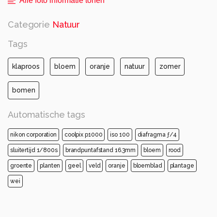
Alle foto informatie tonen
Categorie
Natuur
Tags
klaproos
bloem
oranje
natuur
zomer
bomen
Automatische tags
nikon corporation
coolpix p1000
iso 100
diafragma ƒ/4
sluitertijd 1/800s
brandpuntafstand 16.3mm
bloem
rood
groente
planten
geel
veld
oranje
bloemblad
plantage
wei