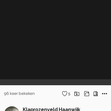
96
keer bekeken
5
Klaprozenveld Haanwijk