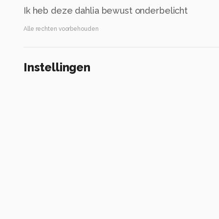
Ik heb deze dahlia bewust onderbelicht
Alle rechten voorbehouden
Instellingen
Gebruikte apparatuur
Sony a6600
E 70-350mm F4.5-6.3 G OSS
ISO 320 ·
ƒ/7.1 ·
1/200s ·
151mm
Flitser uit, verplichte modus
Alle foto informatie tonen
Categorie
Natuur