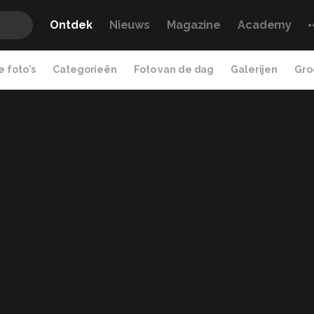
Ontdek
Nieuws
Magazine
Academy
 foto's
Categorieën
Foto van de dag
Galerijen
Gro