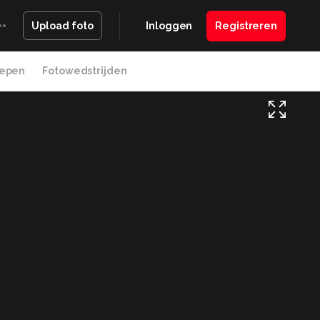
Inloggen
Registreren
Upload foto
epen
Fotowedstrijden