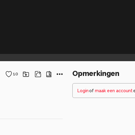
Opmerkingen
10
Login
of
maak een account