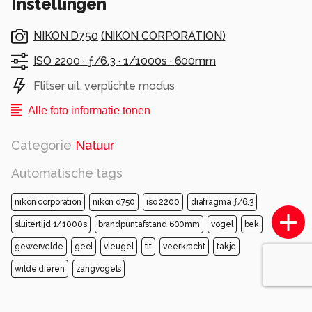
Instellingen
NIKON D750
(
NIKON CORPORATION
)
ISO 2200 ·
ƒ/6.3 ·
1/1000s ·
600mm
Flitser uit, verplichte modus
Alle foto informatie tonen
Categorie
Natuur
Automatische tags
nikon corporation
nikon d750
iso 2200
diafragma ƒ/6.3
sluitertijd 1/1000s
brandpuntafstand 600mm
vogel
bek
gewervelde
geel
vleugel
tit
veerkracht
takje
wilde dieren
zangvogels