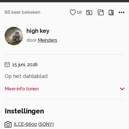
86
keer bekeken
10
high key
door
Meinders
15 juni, 2026
Op het dahliablad
Alle rechten voorbehouden
Meer info tonen
Instellingen
ILCE-6600
(
SONY
)