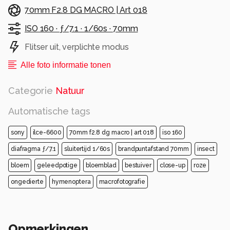
70mm F2.8 DG MACRO | Art 018
ISO 160 ·
ƒ/7.1 ·
1/60s ·
70mm
Flitser uit, verplichte modus
Alle foto informatie tonen
Categorie
Natuur
Automatische tags
sony
ilce-6600
70mm f2.8 dg macro | art 018
iso 160
diafragma ƒ/7.1
sluitertijd 1/60s
brandpuntafstand 70mm
insect
bloem
geleedpotige
bloemblad
bestuiver
close-up
roze
ongedierte
hymenoptera
macrofotografie
Opmerkingen