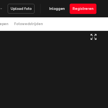
Inloggen
Registreren
Upload foto
epen
Fotowedstrijden