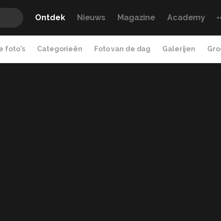
Ontdek
Nieuws
Magazine
Academy
 foto's
Categorieën
Foto van de dag
Galerijen
Gro