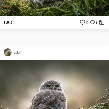
fuut
9
1
Eduif