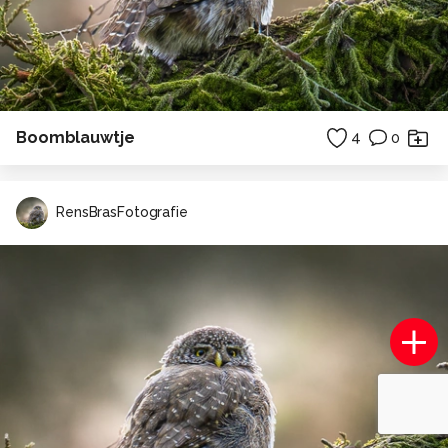
Boomblauwtje
4
0
RensBrasFotografie