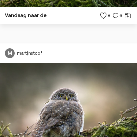
Vandaag naar de
8
6
M
martijnstoof