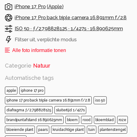
iPhone 17 Pro
(
Apple
)
iPhone 17 Pro back triple camera 16.891mm f/2.8
ISO 50 ·
ƒ/2.798828125 ·
1/427s ·
16.890625mm
Flitser uit, verplichte modus
Alle foto informatie tonen
Categorie
Natuur
Automatische tags
apple
iphone 17 pro
iphone 17 pro back triple camera 16.891mm f/2.8
iso 50
diafragma ƒ/2.798828125
sluitertijd 1/427s
brandpuntafstand 16.890625mm
bloem
rood
bloemblad
roze
bloeiende plant
paars
kruidachtige plant
tuin
plantenstengel