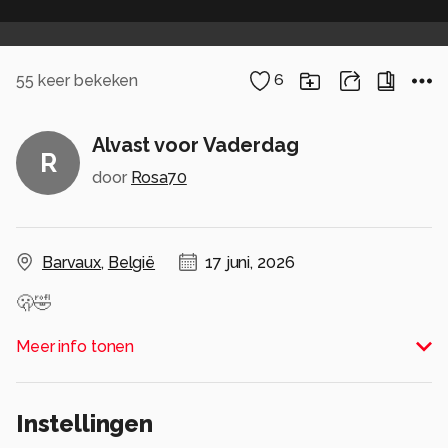
55
keer bekeken
6
Alvast voor Vaderdag
R
door
Rosa70
Barvaux
,
België
17 juni, 2026
🫢🤣
Alle rechten voorbehouden
Meer info tonen
Instellingen