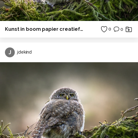
Kunst in boom papier creatief in Polen
0
0
J
jdekind