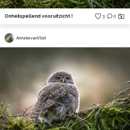
Onheilspellend vooruitzicht !
3
0
AnnekevanVliet