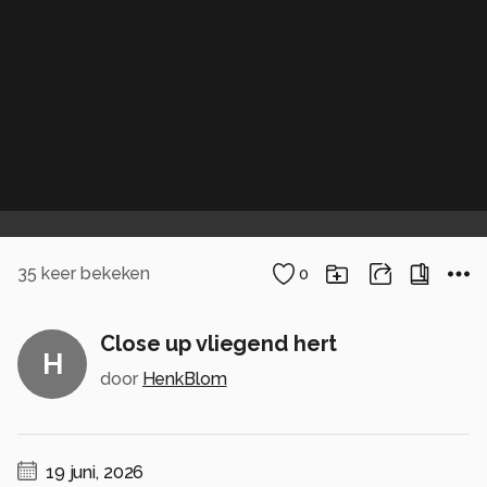
35
keer bekeken
0
Close up vliegend hert
H
door
HenkBlom
19 juni, 2026