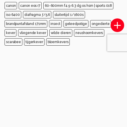
canon
canon eos r7
60-600mm f4.5-6.3 dg os hsm | sports 018
iso 6400
diafragma ƒ/5.6
sluitertijd 1/1600s
brandpuntafstand 171mm
insect
geleedpotige
ongedierte
kever
vliegende kever
wilde dieren
neushoornkevers
scarabee
tijgerkever
bloemkevers
Opmerkingen
Login
of
maak een account
en discussieer mee!