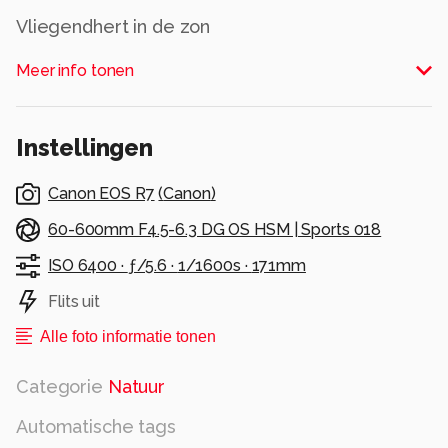
Vliegendhert in de zon
Alle rechten voorbehouden
Meer info tonen
Instellingen
Canon EOS R7
(
Canon
)
60-600mm F4.5-6.3 DG OS HSM | Sports 018
ISO 6400 ·
ƒ/5.6 ·
1/1600s ·
171mm
Flits uit
Alle foto informatie tonen
Categorie
Natuur
Automatische tags