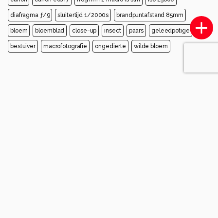
diafragma ƒ/9
sluitertijd 1/2000s
brandpuntafstand 85mm
bloem
bloemblad
close-up
insect
paars
geleedpotige
bestuiver
macrofotografie
ongedierte
wilde bloem
Opmerkingen
Login
of
maak een account
en discussieer mee!
Wees de eerste die een opmerking