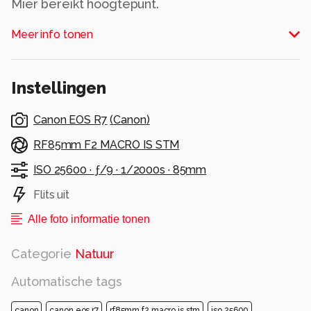
Mier bereikt hoogtepunt.
Alle rechten voorbehouden
Meer info tonen
Instellingen
Canon EOS R7
(
Canon
)
RF85mm F2 MACRO IS STM
ISO 25600 ·
ƒ/9 ·
1/2000s ·
85mm
Flits uit
Alle foto informatie tonen
Categorie
Natuur
Automatische tags
canon
canon eos r7
rf85mm f2 macro is stm
iso 25600