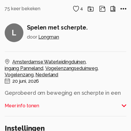
75
keer bekeken
4
Spelen met scherpte.
L
door
Longman
Amsterdamse Waterleidingduinen
,
ingang Panneland
,
Vogelenzangseduinweg
,
Vogelenzang
,
Nederland
20 juni, 2026
Geprobeerd om beweging en scherpte in een
foto te vangen.
Meer info tonen
Is dit geslaagd?
Alle rechten voorbehouden
Instellingen