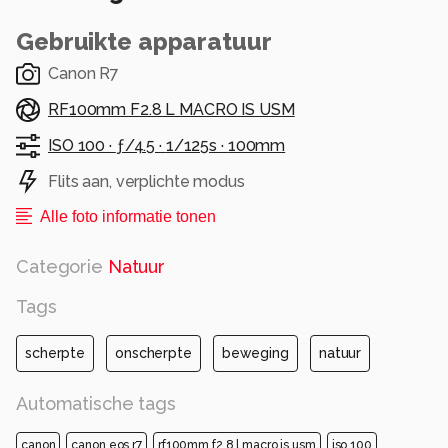
Gebruikte apparatuur
Canon R7
RF100mm F2.8 L MACRO IS USM
ISO 100 ·
ƒ/4.5 ·
1/125s ·
100mm
Flits aan, verplichte modus
Alle foto informatie tonen
Categorie
Natuur
Tags
scherpte
onscherpte
beweging
natuur
Automatische tags
canon
canon eos r7
rf100mm f2.8 l macro is usm
iso 100