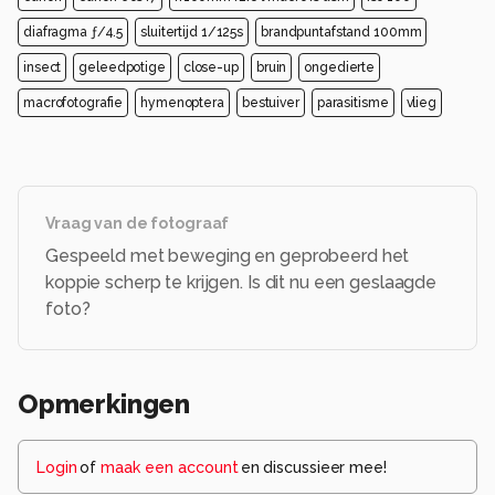
diafragma ƒ/4.5
sluitertijd 1/125s
brandpuntafstand 100mm
insect
geleedpotige
close-up
bruin
ongedierte
macrofotografie
hymenoptera
bestuiver
parasitisme
vlieg
Vraag van de fotograaf
Gespeeld met beweging en geprobeerd het
koppie scherp te krijgen. Is dit nu een geslaagde
foto?
Opmerkingen
Login
of
maak een account
en discussieer mee!