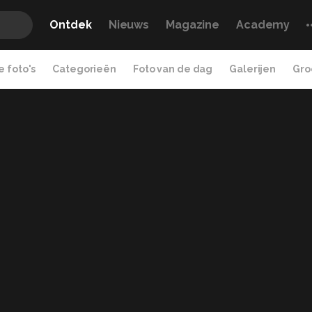
Ontdek
Nieuws
Magazine
Academy
 foto's
Categorieën
Foto van de dag
Galerijen
Gro