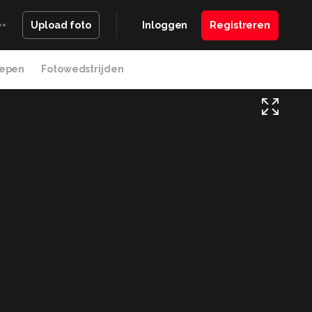
Inloggen
Registreren
Upload foto
epen
Fotowedstrijden