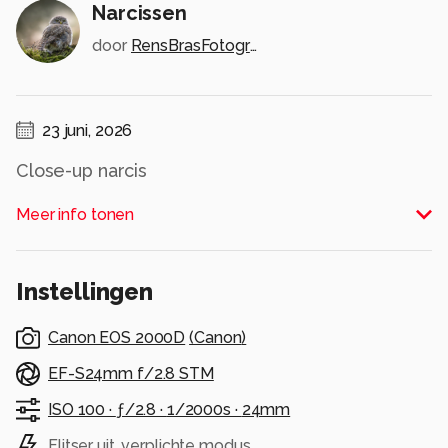
Narcissen
door
RensBrasFotografie
23 juni, 2026
Close-up narcis
Alle rechten voorbehouden
Meer info tonen
Instellingen
Canon EOS 2000D
(
Canon
)
EF-S24mm f/2.8 STM
ISO 100 ·
ƒ/2.8 ·
1/2000s ·
24mm
Flitser uit, verplichte modus