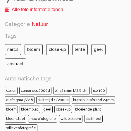
Alle foto informatie tonen
Categorie
Natuur
Tags
narcis
bloem
close-up
lente
geel
abstract
Automatische tags
canon
canon eos 2000d
ef-s24mm f/2.8 stm
iso 100
diafragma ƒ/2.8
sluitertijd 1/2000s
brandpuntafstand 24mm
bloem
bloemblad
geel
close-up
bloeiende plant
bloemsteel
macrofotografie
wilde bloem
stuifmeel
stillevenfotografie