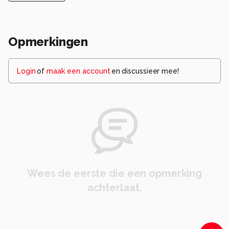
Opmerkingen
Login
of
maak een account
en discussieer mee!
Wees de eerste die een opmerking
achterlaat.