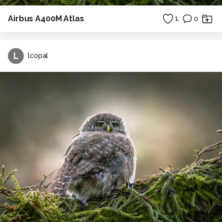
Airbus A400M Atlas
1
0
L
lcopal