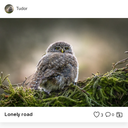
Tudor
Lonely road
3
0