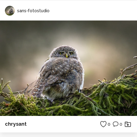
sans-fotostudio
chrysant
0
0