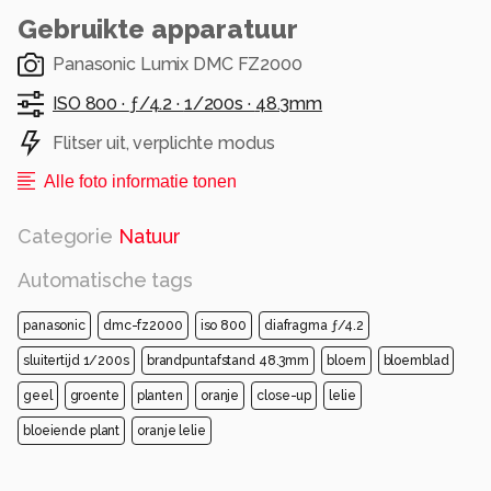
Gebruikte apparatuur
Panasonic Lumix DMC FZ2000
ISO 800 ·
ƒ/4.2 ·
1/200s ·
48.3mm
Flitser uit, verplichte modus
Alle foto informatie tonen
Categorie
Natuur
Automatische tags
panasonic
dmc-fz2000
iso 800
diafragma ƒ/4.2
sluitertijd 1/200s
brandpuntafstand 48.3mm
bloem
bloemblad
geel
groente
planten
oranje
close-up
lelie
bloeiende plant
oranje lelie