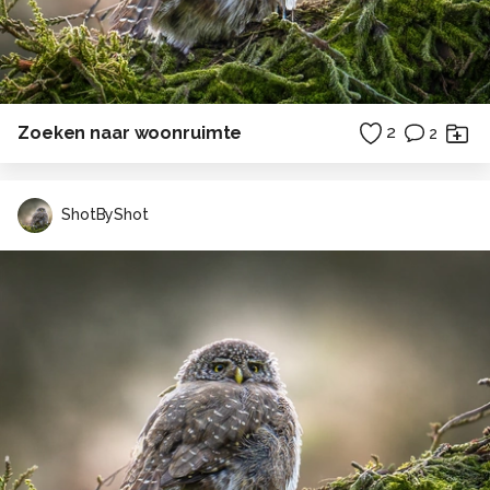
Zoeken naar woonruimte
2
2
ShotByShot