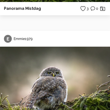
Panorama Mistdag
3
0
E
Emmie1979