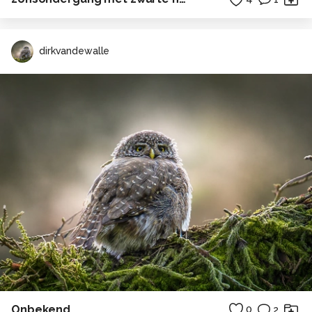
dirkvandewalle
Onbekend
0
2