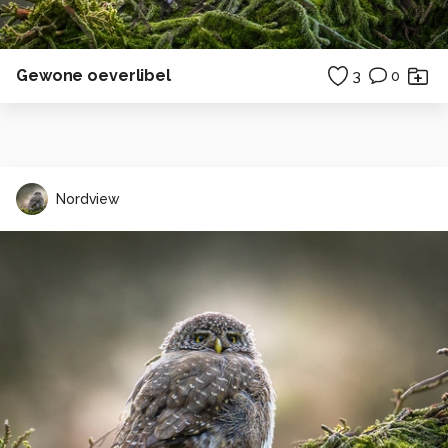
Gewone oeverlibel
3
0
Nordview