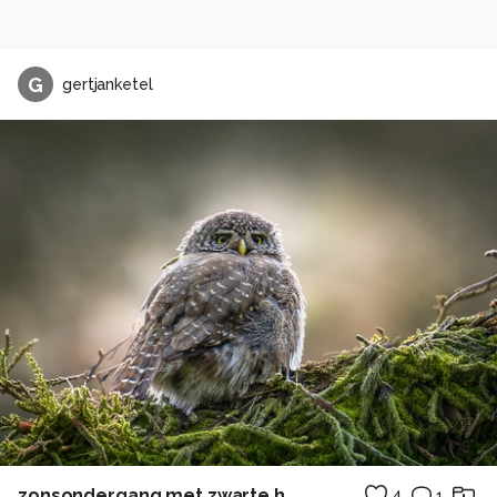
G
gertjanketel
zonsondergang met zwarte heidelibel
4
1