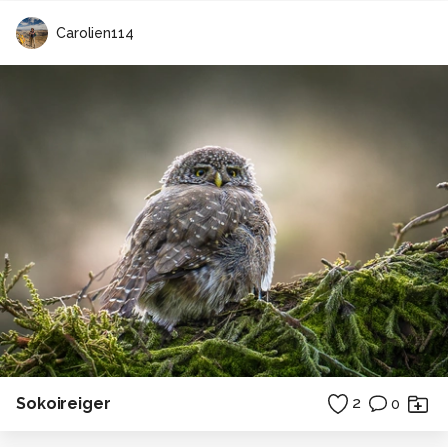
Carolien114
Sokoireiger
2
0