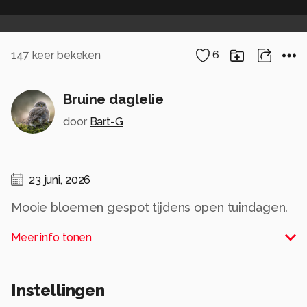
147
keer bekeken
6
Bruine daglelie
door
Bart-G
23 juni, 2026
Mooie bloemen gespot tijdens open tuindagen.
De bokeh is bij deze foto in de nabewerking
Meer info tonen
versterkt
Alle rechten voorbehouden
Instellingen