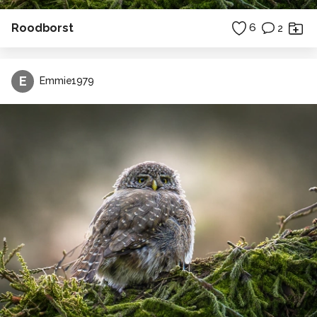
Roodborst
6
2
E
Emmie1979