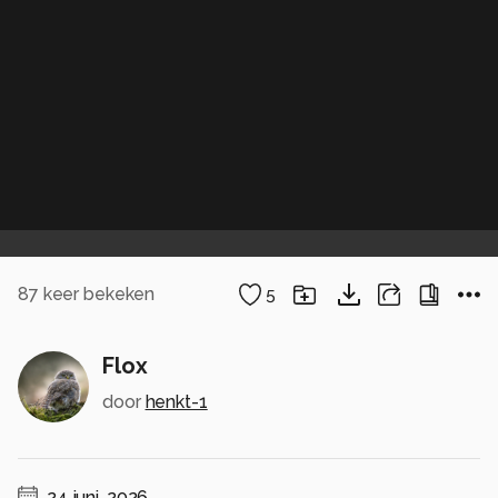
87
keer bekeken
5
Flox
door
henkt-1
24 juni, 2026