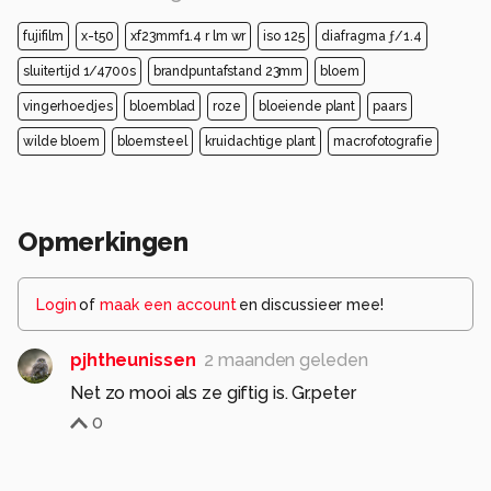
fujifilm
x-t50
xf23mmf1.4 r lm wr
iso 125
diafragma ƒ/1.4
sluitertijd 1/4700s
brandpuntafstand 23mm
bloem
vingerhoedjes
bloemblad
roze
bloeiende plant
paars
wilde bloem
bloemsteel
kruidachtige plant
macrofotografie
Opmerkingen
Login
of
maak een account
en discussieer mee!
pjhtheunissen
2 maanden geleden
Net zo mooi als ze giftig is. Gr.peter
0