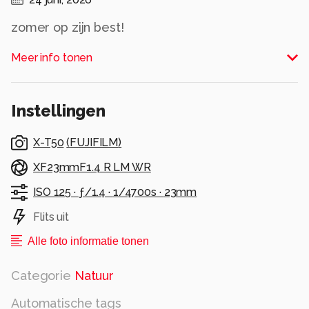
zomer op zijn best!
Alle rechten voorbehouden
Meer info tonen
Instellingen
X-T50
(
FUJIFILM
)
XF23mmF1.4 R LM WR
ISO 125 ·
ƒ/1.4 ·
1/4700s ·
23mm
Flits uit
Alle foto informatie tonen
Categorie
Natuur
Automatische tags