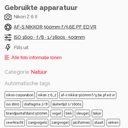
Gebruikte apparatuur
Nikon Z 6 II
AF-S NIKKOR 500mm f/5.6E PF ED VR
ISO 1600 ·
ƒ/8 ·
1/1600s ·
500mm
Flits uit
Alle foto informatie tonen
Categorie
Natuur
Automatische tags
nikon corporation
nikon z 6_2
af-s nikkor 500mm f/5.6e pf ed vr
iso 1600
diafragma ƒ/8
sluitertijd 1/1600s
brandpuntafstand 500mm
vogel
bek
vleugel
takje
veerkracht
zangvogels
zangvogel
piciformes
staart
vinken