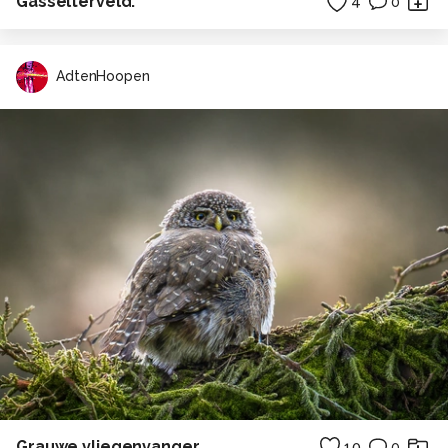
Gasselterveld.
4
0
AdtenHoopen
Grauwe vliegenvanger..
10
0