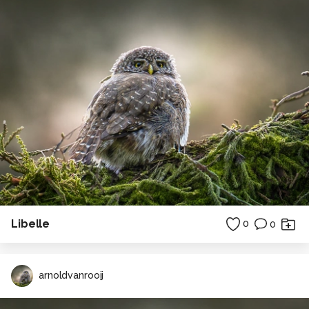
Libelle
0
0
arnoldvanrooij