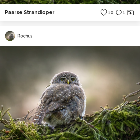
Paarse Strandloper
10
1
Rochus