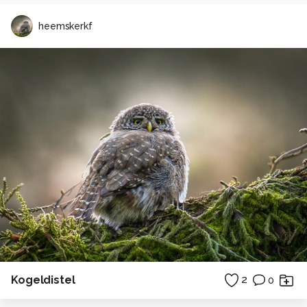
heemskerkf
Kogeldistel
2
0