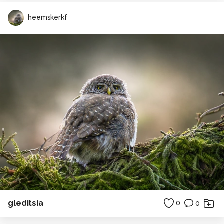
heemskerkf
gleditsia
0
0