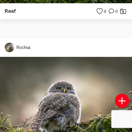
Raaf
0
0
Rochus