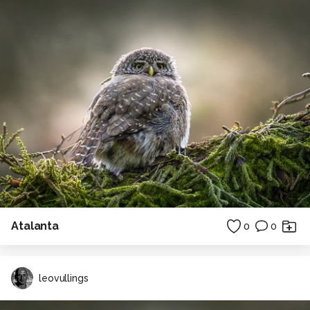
Atalanta
0
0
leovullings