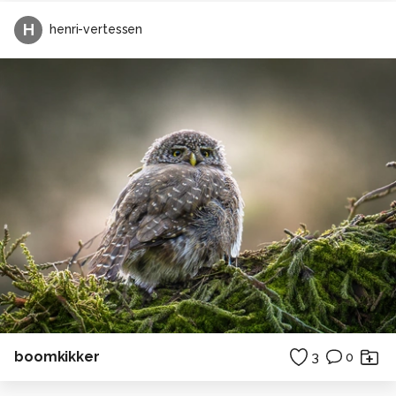
H
henri-vertessen
boomkikker
3
0