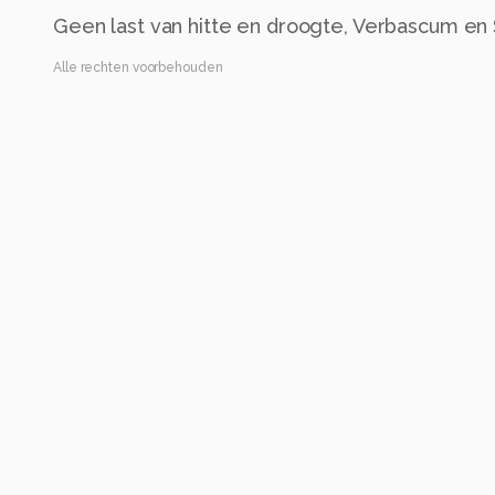
Geen last van hitte en droogte, Verbascum en 
Alle rechten voorbehouden
Instellingen
ISO 400 ·
ƒ/8.9 ·
1/2000s ·
525mm
Alle foto informatie tonen
Categorie
Natuur
Automatische tags
iso 400
diafragma ƒ/8.9
sluitertijd 1/2000s
brandpuntafstand
bloeiende plant
wilde bloem
kruidachtige plant
plantenstengel
bezemrapen
wolvin