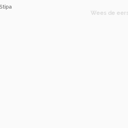
Stipa
Wees de eers
 525mm
geel
bloem
verboden
koningskaars