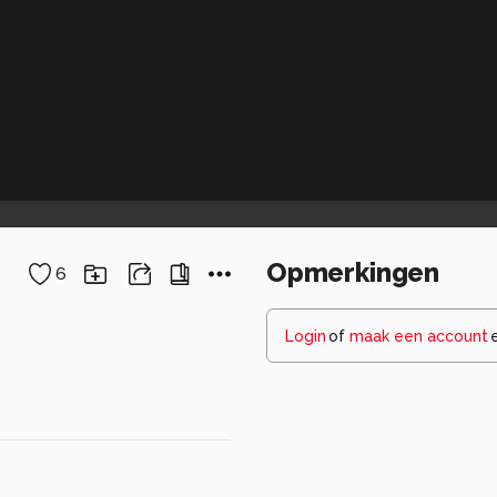
Opmerkingen
6
Login
of
maak een account