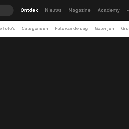
Ontdek
Nieuws
Magazine
Academy
 foto's
Categorieën
Foto van de dag
Galerijen
Gro