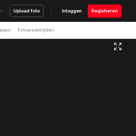
Inloggen
Registreren
Upload foto
epen
Fotowedstrijden