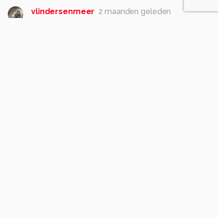
vlindersenmeer
2 maanden geleden
Heel bijzonder, fraai vastgelegd.
Gr Frans
0
jvriens
2 maanden geleden
mooi bijzonder beeld
0
AnneliesV
2 maanden geleden
A
Wat mooi het onderwaterleven op deze foto.
Doet mij denken aan een hazenpootje (paddo).
1
JeroenvdP
2 maanden geleden
Lekker in mijn achtertuin 😜
1