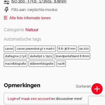
ISO 200 ·
ƒ/5.6 ·
1/250s ·
8.8mm
Flits aan, verplichte modus
Alle foto informatie tonen
Categorie
Natuur
Automatische tags
canon
canon powershot g7 x mark ii
8.8-36.8 mm
iso 200
diafragma ƒ/5.6
sluitertijd 1/250s
brandpuntafstand 8.8mm
macrofotografie
stillevenfotografie
nacht
Opmerkingen
Sorteren op
Login
of
maak een account
en discussieer mee!