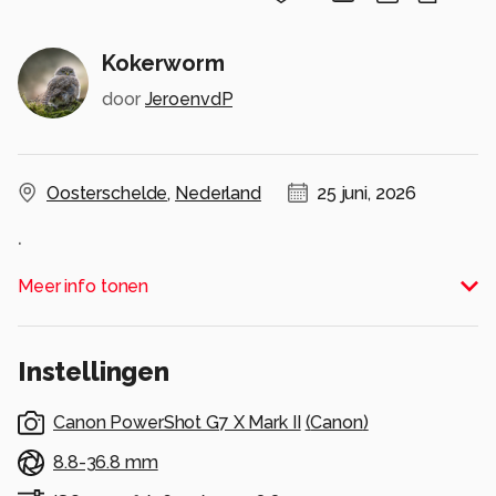
Kokerworm
door
JeroenvdP
Oosterschelde
,
Nederland
25 juni, 2026
.
Alle rechten voorbehouden
Meer info tonen
Instellingen
Canon PowerShot G7 X Mark II
(
Canon
)
8.8-36.8 mm