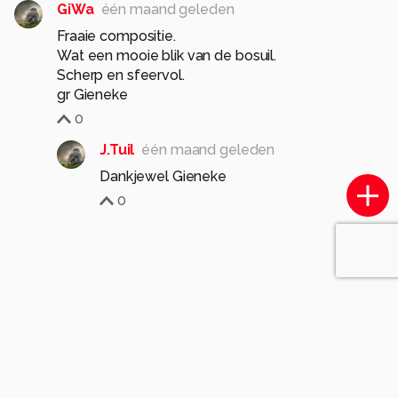
GiWa
één maand geleden
Fraaie compositie.
Wat een mooie blik van de bosuil.
Scherp en sfeervol.
gr Gieneke
0
J.Tuil
één maand geleden
Dankjewel Gieneke
0
Soortgelijke foto's
Carolien114