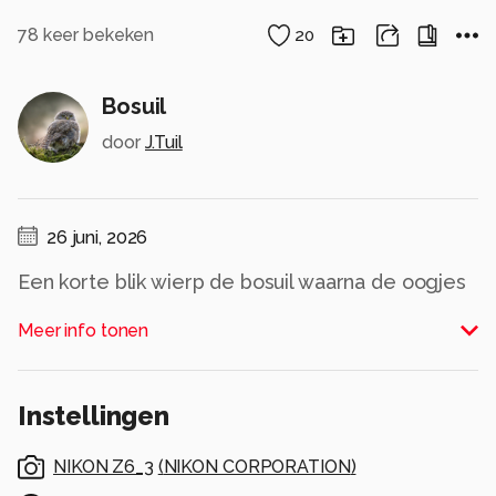
78
keer bekeken
20
Bosuil
door
J.Tuil
26 juni, 2026
Een korte blik wierp de bosuil waarna de oogjes
weer werden gesloten.
Meer info tonen
Alle rechten voorbehouden
Instellingen
NIKON Z6_3
(
NIKON CORPORATION
)