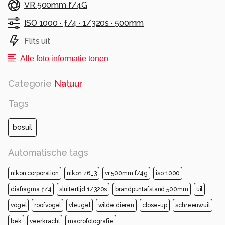
VR 500mm f/4G
ISO 1000 ·
ƒ/4 ·
1/320s ·
500mm
Flits uit
Alle foto informatie tonen
Categorie
Natuur
Tags
bosuil
Automatische tags
nikon corporation
nikon z6_3
vr 500mm f/4g
iso 1000
diafragma ƒ/4
sluitertijd 1/320s
brandpuntafstand 500mm
uil
vogel
roofvogel
vleugel
wilde dieren
close-up
schreeuwuil
bek
veerkracht
macrofotografie