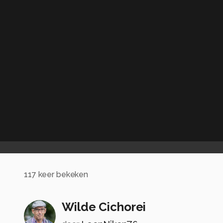
117
keer bekeken
Wilde Cichorei