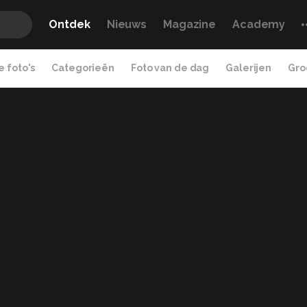
Ontdek
Nieuws
Magazine
Academy
 foto's
Categorieën
Foto van de dag
Galerijen
Gro