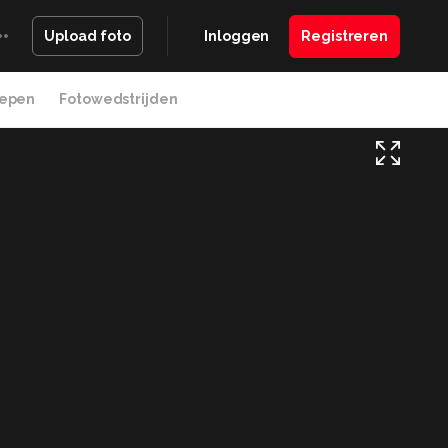
Inloggen
Registreren
Upload foto
epen
Fotowedstrijden