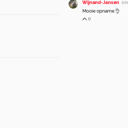
Wijnand-Jansen
éé
Mooie opname.👌
0