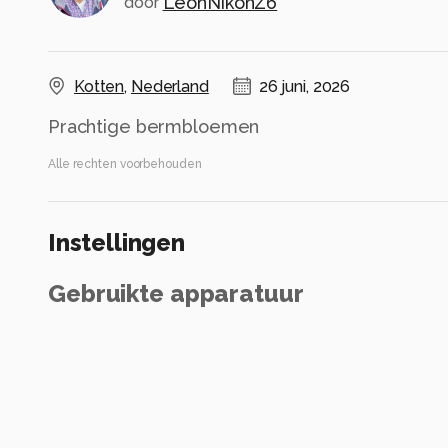
LeonNikonZ6
door
Kotten
,
Nederland
26 juni, 2026
Prachtige bermbloemen
Alle rechten voorbehouden
Instellingen
Gebruikte apparatuur
Nikon Z6 III
Nikkor Z 100-400 f/4.5-5.6
NIKKOR Z 100-400mm f/4.5-5.6 VR S
ISO 100 ·
ƒ/5.6 ·
1/125s ·
400mm