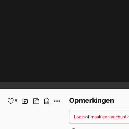
Opmerkingen
8
Login
of
maak een account