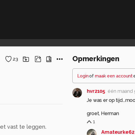
Opmerkingen
23
Login
of
maak een account
hvr2105
één maand 
Je was er op tijd...mooi
groet, Herman
1
et vast te leggen.
Amateurke62