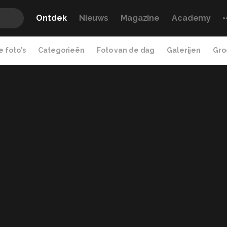
Ontdek
Nieuws
Magazine
Academy
 foto's
Categorieën
Foto van de dag
Galerijen
Gro