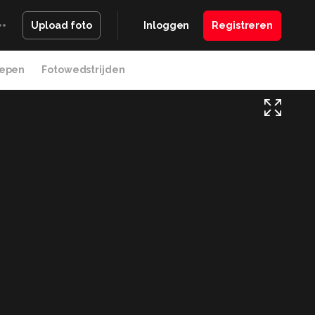
Inloggen
Registreren
Upload foto
epen
Fotowedstrijden