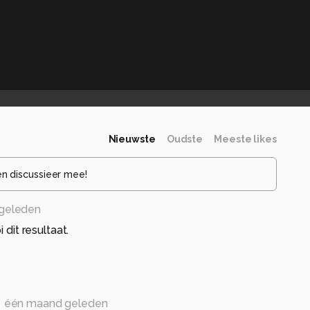
Nieuwste
Oudste
Meeste likes
en discussieer mee!
geleden
 dit resultaat.
één maand geleden