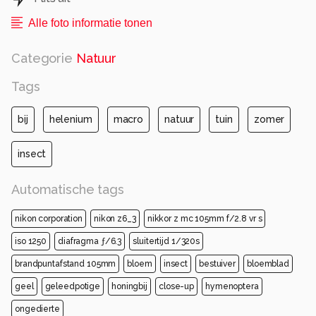
Alle foto informatie tonen
Categorie
Natuur
Tags
bij
helenium
macro
natuur
tuin
zomer
insect
Automatische tags
nikon corporation
nikon z6_3
nikkor z mc 105mm f/2.8 vr s
iso 1250
diafragma ƒ/6.3
sluitertijd 1/320s
brandpuntafstand 105mm
bloem
insect
bestuiver
bloemblad
geel
geleedpotige
honingbij
close-up
hymenoptera
ongedierte