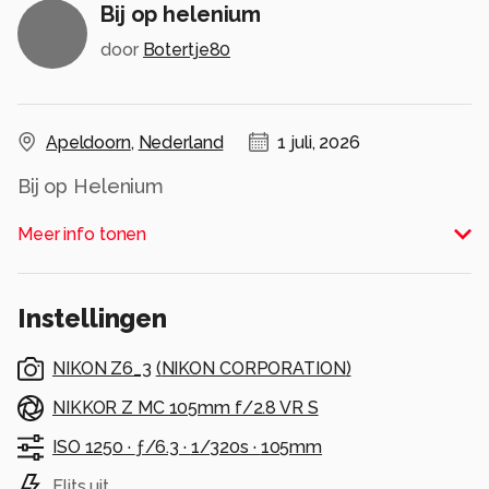
Bij op helenium
door
Botertje80
Apeldoorn
,
Nederland
1 juli, 2026
Bij op Helenium
Alle rechten voorbehouden
Meer info tonen
Instellingen
NIKON Z6_3
(
NIKON CORPORATION
)
NIKKOR Z MC 105mm f/2.8 VR S
ISO 1250 ·
ƒ/6.3 ·
1/320s ·
105mm
Flits uit