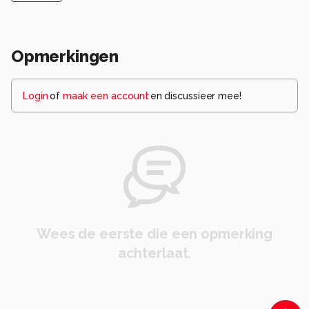
Opmerkingen
Login
of
maak een account
en discussieer mee!
Wees de eerste die een opmerking
achterlaat.