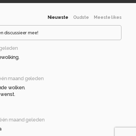
Nieuwste
Oudste
Meeste likes
en discussieer mee!
geleden
ewolking.
één maand geleden
nde wolken.
ewenst.
één maand geleden
a