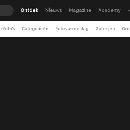
Ontdek
Nieuws
Magazine
Academy
 foto's
Categorieën
Foto van de dag
Galerijen
Gro