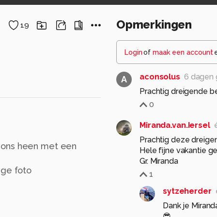
Opmerkingen
19
Login
of
maak een account
aconsolus
6 dagen 
A
Prachtig dreigende b
0
Miranda.van.Iersel
Prachtig deze dreige
r ons heen met een
Hele fijne vakantie g
Gr. Miranda
ige foto
1
sytzeherder
Dank je Mirand
😎