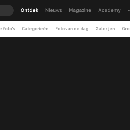
Ontdek
Nieuws
Magazine
Academy
 foto's
Categorieën
Foto van de dag
Galerijen
Gro