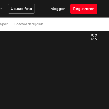
Inloggen
Registreren
Upload foto
epen
Fotowedstrijden