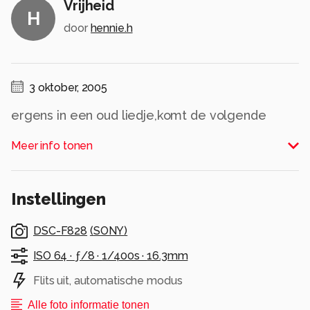
Vrijheid
H
door
hennie.h
3 oktober, 2005
ergens in een oud liedje,komt de volgende
tekst voor.&quot;boven de wolken moet de
Meer info tonen
vrijheid wel grenzeloos zijn&quot;.Deze tekst
schoot me te binnen toen ik deze foto maakte
Alle rechten voorbehouden
Instellingen
DSC-F828
(
SONY
)
ISO 64 ·
ƒ/8 ·
1/400s ·
16.3mm
Flits uit, automatische modus
Alle foto informatie tonen