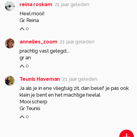
reina roskam
21 jaar geleden
Heel mooi!
Gr. Reina
0
annelies_zoom
21 jaar geleden
prachtig vast gelegd....
gr an
0
Teunis Haveman
21 jaar geleden
Ja als je in ene vliegtuig zit, dan besef je pas ook
klein je bent en het machtige heelal
Mooi scherp
Gr Teunis
0