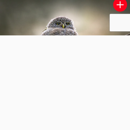
IJsvogel
3
0
ingebeeld