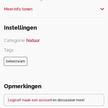
Alle rechten voorbehouden
Meer info tonen
Instellingen
Categorie
Natuur
Tags
bekerzwam
Opmerkingen
Login
of
maak een account
en discussieer mee!