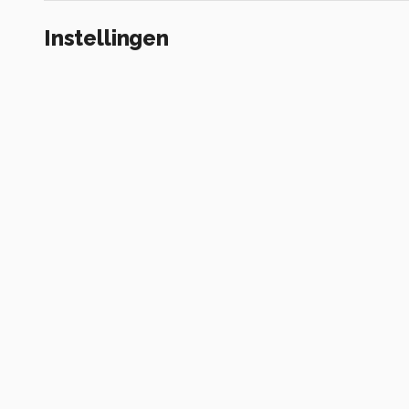
Instellingen
NIKON D70
(
NIKON CORPORATION
)
ƒ/6 ·
1/125s ·
300mm
Flits uit
Alle foto informatie tonen
Categorie
Natuur
Tags
bloem
bij
Komt voor in