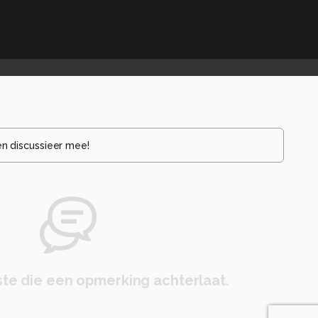
en discussieer mee!
te die een opmerking achterlaat.