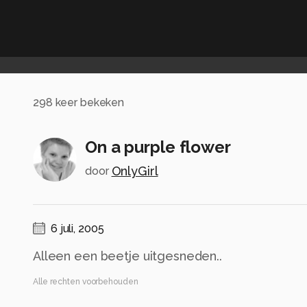
298
keer bekeken
On a purple flower
OnlyGirl
door
6 juli, 2005
Alleen een beetje uitgesneden..
Alle rechten voorbehouden