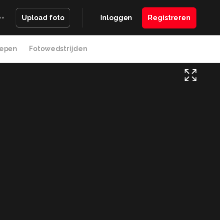
Inloggen
Registreren
Upload foto
epen
Fotowedstrijden