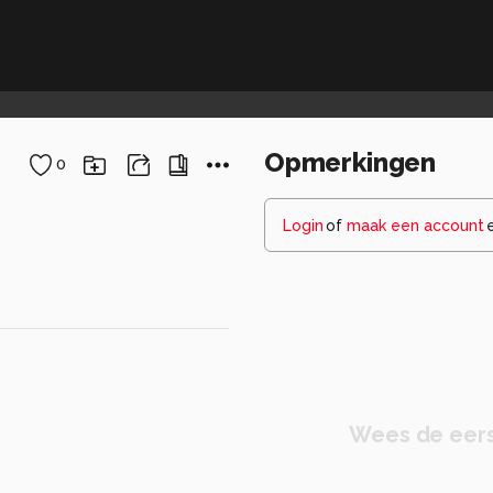
Opmerkingen
0
Login
of
maak een account
Wees de eers