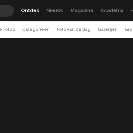
Ontdek
Nieuws
Magazine
Academy
 foto's
Categorieën
Foto van de dag
Galerijen
Gro