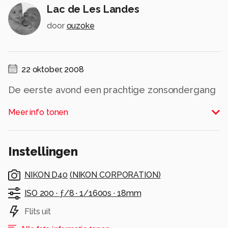
Lac de Les Landes
door
ouzoke
22 oktober, 2008
De eerste avond een prachtige zonsondergang
mogen ervaren te Gastes in Les Landes. Het
Meer info tonen
geschikte moment om eerst de camera boven
tehalen ipv de koffers ;-)
Alle rechten voorbehouden
Instellingen
NIKON D40
(
NIKON CORPORATION
)
ISO 200 ·
ƒ/8 ·
1/1600s ·
18mm
Flits uit