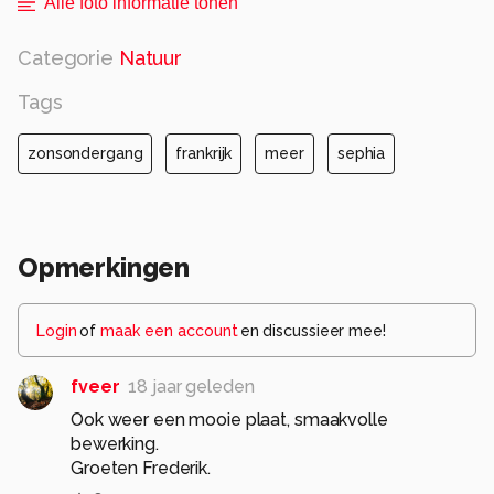
Alle foto informatie tonen
Categorie
Natuur
Tags
zonsondergang
frankrijk
meer
sephia
Opmerkingen
Login
of
maak een account
en discussieer mee!
fveer
18 jaar geleden
Ook weer een mooie plaat, smaakvolle
bewerking.
Groeten Frederik.