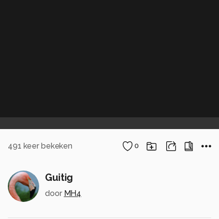
491
keer bekeken
0
Guitig
door
MH4