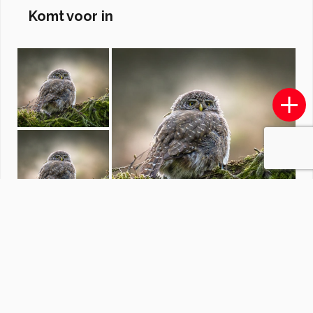
Komt voor in
kinderen
door
MH4
·
22 foto's
Soortgelijke foto's