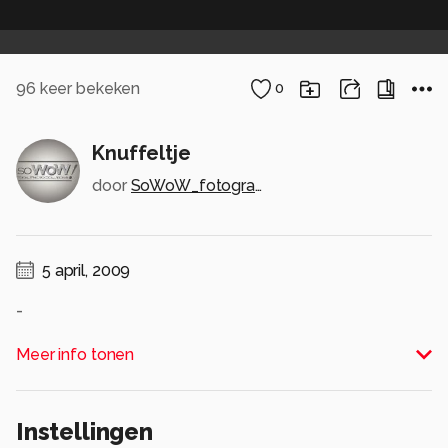
96
keer bekeken
0
Knuffeltje
door
SoWoW_fotografie
5 april, 2009
-
Alle rechten voorbehouden
Meer info tonen
Instellingen