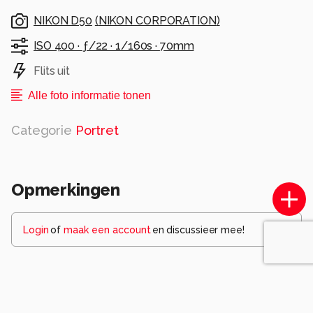
NIKON D50
(
NIKON CORPORATION
)
ISO 400 ·
ƒ/22 ·
1/160s ·
70mm
Flits uit
Alle foto informatie tonen
Categorie
Portret
Opmerkingen
Login
of
maak een account
en discussieer mee!