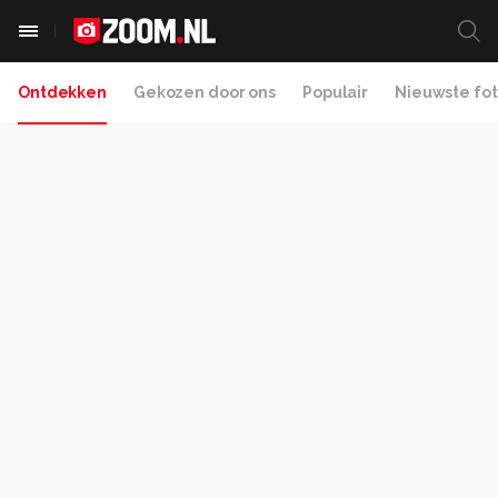
Ontdekken
Gekozen door ons
Populair
Nieuwste fot