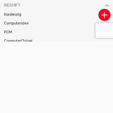
Adverteren
RESHIFT
Disclaimer
Kieskeurig
Gebruiksvoorwaarden
Computeridee
Partners
PCM
Help
Computer!Totaal
Contact
Tips & Trucs
Mediatotaal
Techcafe
MacWorld
Lifehacking
Techpanel
Gamer.nl
Insidegamer.nl