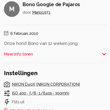
Bono Google de Pajaros
M
door
Mario1971
6 februari, 2010
Onze hond Bono van 12 weken jong.
Alle rechten voorbehouden
Meer info tonen
Instellingen
NIKON D40X
(
NIKON CORPORATION
)
ISO 400 ·
ƒ/8 ·
1/640s ·
300mm
Flits uit