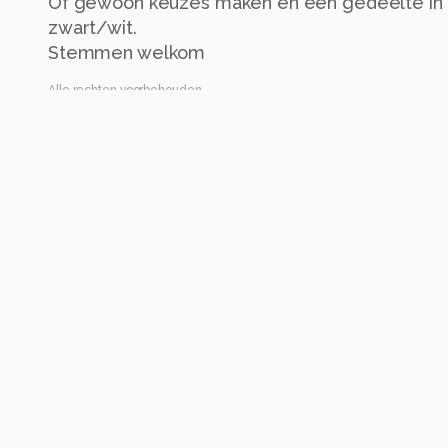
Of gewoon keuzes maken en een gedeelte in k
zwart/wit.
Stemmen welkom
Alle rechten voorbehouden
Instellingen
Gebruikte apparatuur
Canon PowerShot G1 X
ISO 200 ·
ƒ/4.5 ·
1/40s ·
24.984mm
Flitser uit, verplichte modus
Alle foto informatie tonen
Categorie
Portret