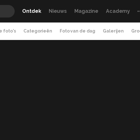
Ontdek
Nieuws
Magazine
Academy
 foto's
Categorieën
Foto van de dag
Galerijen
Gro