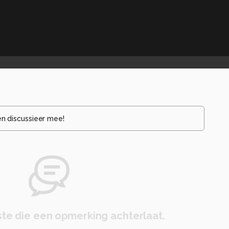
en discussieer mee!
te die een opmerking achterlaat.