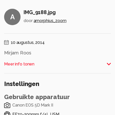
IMG_9188.jpg
A
door
amorphius_zoom
10 augustus, 2014
Mirjam Roos
Alle rechten voorbehouden
Meer info tonen
Instellingen
Gebruikte apparatuur
Canon EOS 5D Mark II
EF70-200mm f/4L USM