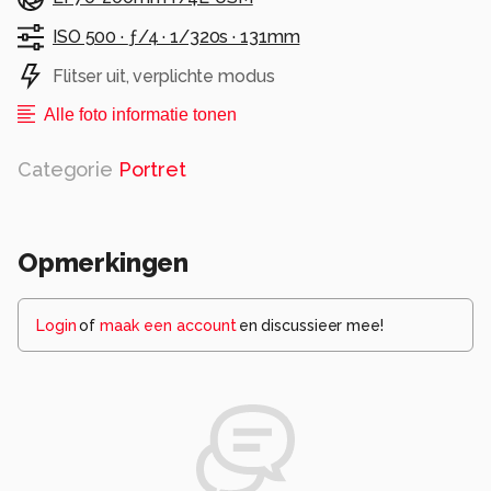
ISO 500 ·
ƒ/4 ·
1/320s ·
131mm
Flitser uit, verplichte modus
Alle foto informatie tonen
Categorie
Portret
Opmerkingen
Login
of
maak een account
en discussieer mee!