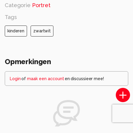
Categorie
Portret
Tags
kinderen
zwartwit
Opmerkingen
Login
of
maak een account
en discussieer mee!