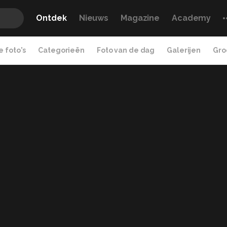
Ontdek
Nieuws
Magazine
Academy
 foto's
Categorieën
Foto van de dag
Galerijen
Gro