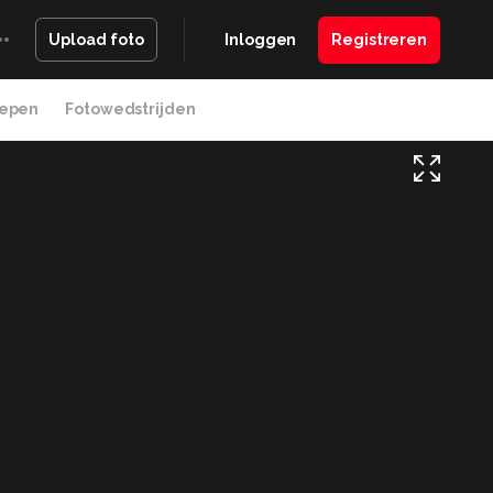
Inloggen
Registreren
Upload foto
epen
Fotowedstrijden