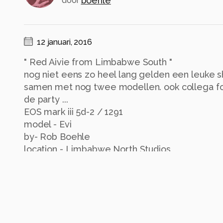
boehle
door
12 januari, 2016
" Red Aivie from Limbabwe South "
nog niet eens zo heel lang gelden een leuke 
samen met nog twee modellen. ook collega fo
de party ...
EOS mark iii 5d-2 / 1291
model - Evi
by- Rob Boehle
location - Limbabwe North Studios
Alle rechten voorbehouden
Instellingen