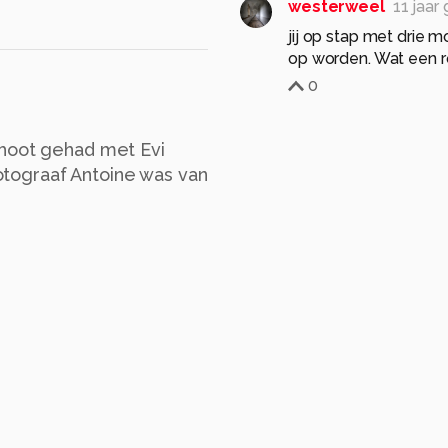
westerweel
11 jaar
jij op stap met drie m
op worden. Wat een r
0
shoot gehad met Evi
tograaf Antoine was van