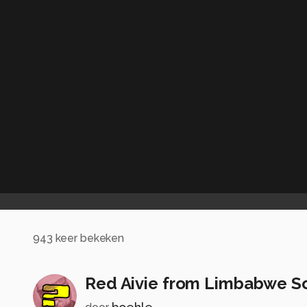
943
keer bekeken
Red Aivie from Limbabwe S