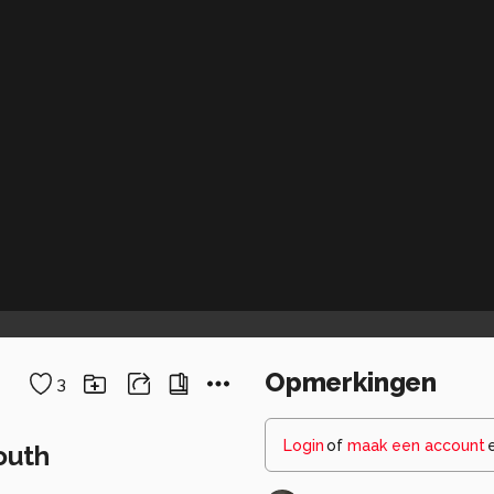
Opmerkingen
3
Login
of
maak een account
outh