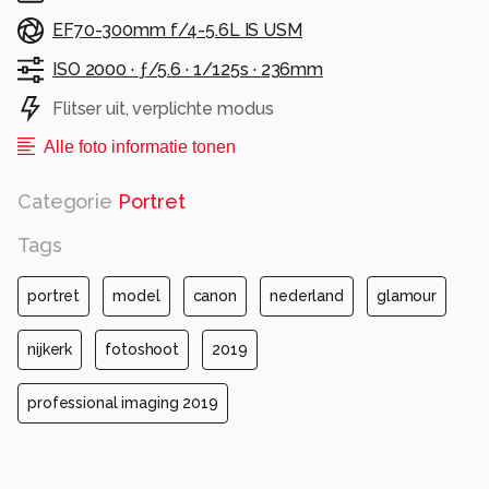
EF70-300mm f/4-5.6L IS USM
ISO 2000 ·
ƒ/5.6 ·
1/125s ·
236mm
Flitser uit, verplichte modus
Alle foto informatie tonen
Categorie
Portret
Tags
portret
model
canon
nederland
glamour
nijkerk
fotoshoot
2019
professional imaging 2019