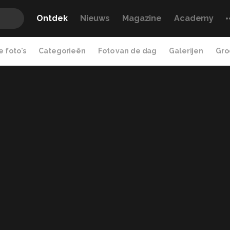
Ontdek
Nieuws
Magazine
Academy
 foto's
Categorieën
Foto van de dag
Galerijen
Gro