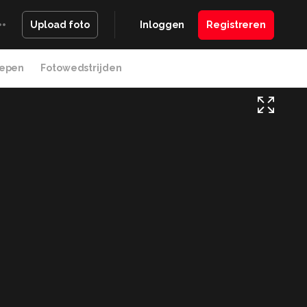
Inloggen
Registreren
Upload foto
epen
Fotowedstrijden