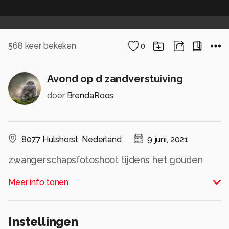
568
keer bekeken
0
Avond op d zandverstuiving
door
BrendaRoos
8077 Hulshorst
,
Nederland
9 juni, 2021
zwangerschapsfotoshoot tijdens het gouden
uurtje
Meer info tonen
Alle rechten voorbehouden
Instellingen