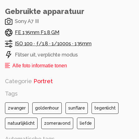
Gebruikte apparatuur
Sony A7 III
FE 135mm F1.8 GM
ISO 100 ·
ƒ/1.8 ·
1/1000s ·
135mm
Flitser uit, verplichte modus
Alle foto informatie tonen
Categorie
Portret
Tags
zwanger
goldenhour
sunflare
tegenlicht
natuurlijklicht
zomeravond
liefde
Automatische tags