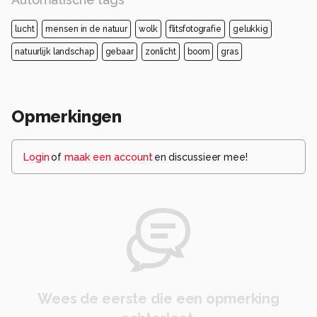
lucht
mensen in de natuur
wolk
flitsfotografie
gelukkig
natuurlijk landschap
gebaar
zonlicht
boom
gras
Opmerkingen
Login
of
maak een account
en discussieer mee!
Wees de eerste die een opmerking