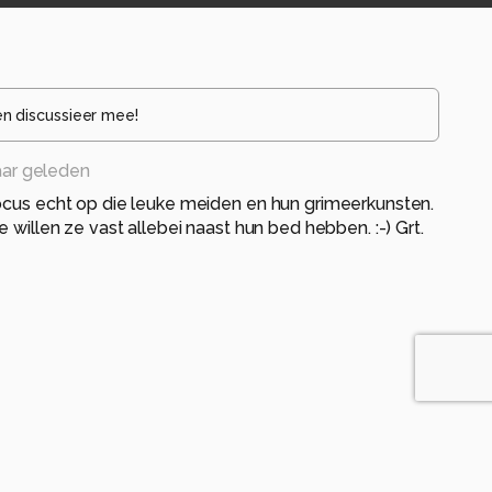
en discussieer mee!
aar geleden
ocus echt op die leuke meiden en hun grimeerkunsten.
e willen ze vast allebei naast hun bed hebben. :-) Grt.