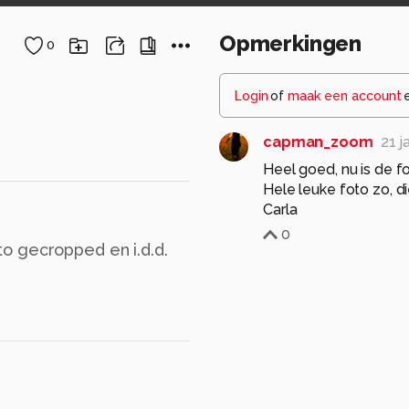
Opmerkingen
0
Login
of
maak een account
capman_zoom
21 j
Heel goed, nu is de f
Hele leuke foto zo, di
Carla
0
o gecropped en i.d.d.