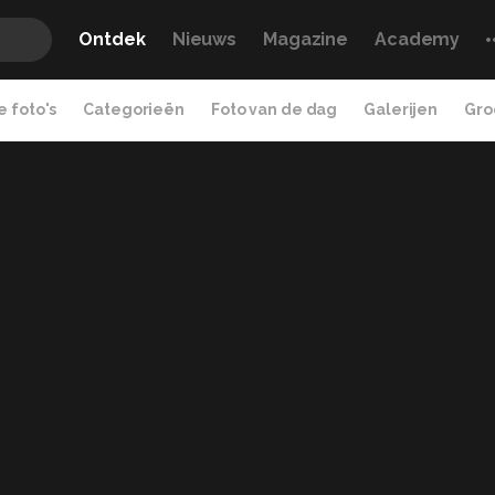
Ontdek
Nieuws
Magazine
Academy
 foto's
Categorieën
Foto van de dag
Galerijen
Gro