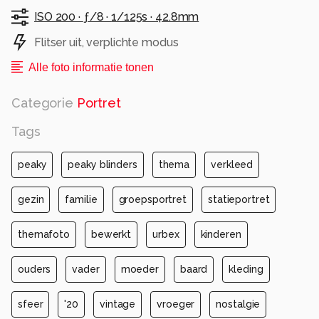
ISO 200 ·
ƒ/8 ·
1/125s ·
42.8mm
Flitser uit, verplichte modus
Alle foto informatie tonen
Categorie
Portret
Tags
peaky
peaky blinders
thema
verkleed
gezin
familie
groepsportret
statieportret
themafoto
bewerkt
urbex
kinderen
ouders
vader
moeder
baard
kleding
sfeer
'20
vintage
vroeger
nostalgie