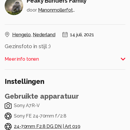
Peaky Blinders Family
door
Manonmollerfotografie
Hengelo
,
Nederland
14 juli, 2021
Gezinsfoto in stijl :)
Alle rechten voorbehouden
Meer info tonen
Instellingen
Gebruikte apparatuur
Sony A7R-V
Sony FE 24-70mm f/2.8
24-70mm F2.8 DG DN | Art 019