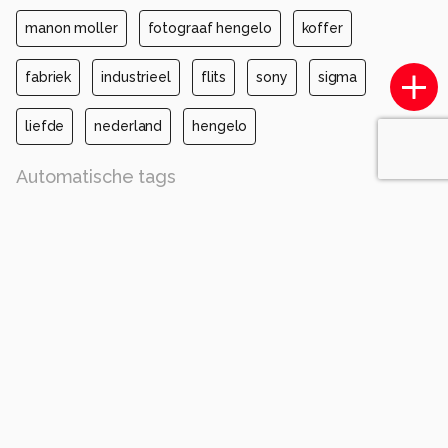
manon moller
fotograaf hengelo
koffer
fabriek
industrieel
flits
sony
sigma
liefde
nederland
hengelo
Automatische tags
sony
ilce-7m3
24-70mm f2.8 dg dn | art 019
iso 200
diafragma ƒ/8
sluitertijd 1/125s
brandpuntafstand 42.8mm
broek
flitsfotografie
mode
staand
sociale groep
steen
muur
hout
metselwerk
pret
Opmerkingen