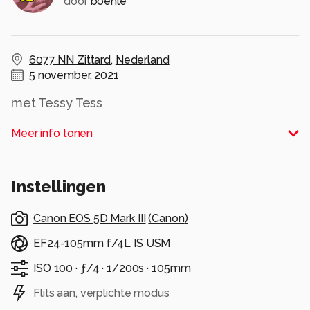
door
boehle
6077 NN Zittard
,
Nederland
5 november, 2021
met Tessy Tess
Alle rechten voorbehouden
Meer info tonen
Instellingen
Canon EOS 5D Mark III
(
Canon
)
EF24-105mm f/4L IS USM
ISO 100 ·
ƒ/4 ·
1/200s ·
105mm
Flits aan, verplichte modus