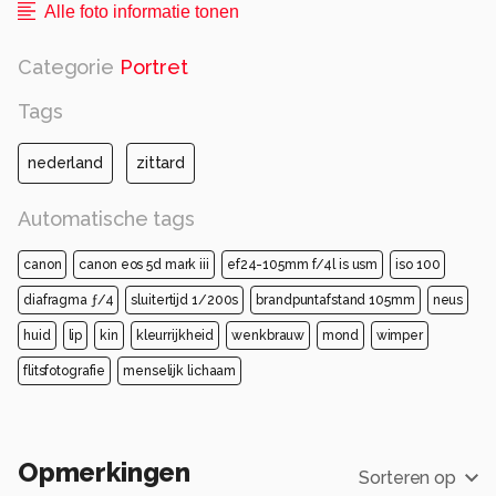
Alle foto informatie tonen
Categorie
Portret
Tags
nederland
zittard
Automatische tags
canon
canon eos 5d mark iii
ef24-105mm f/4l is usm
iso 100
diafragma ƒ/4
sluitertijd 1/200s
brandpuntafstand 105mm
neus
huid
lip
kin
kleurrijkheid
wenkbrauw
mond
wimper
flitsfotografie
menselijk lichaam
Opmerkingen
Sorteren op