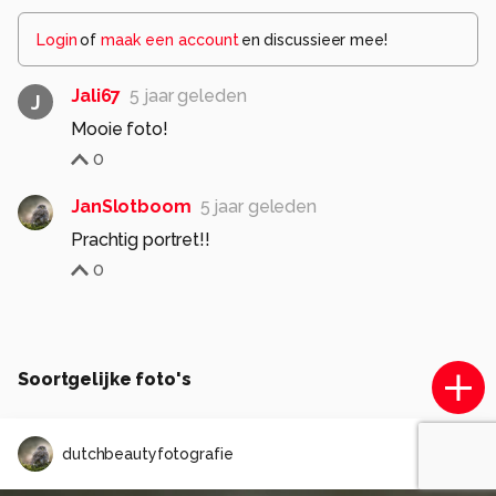
Login
of
maak een account
en discussieer mee!
Jali67
5 jaar geleden
J
Mooie foto!
0
JanSlotboom
5 jaar geleden
Prachtig portret!!
0
Soortgelijke foto's
dutchbeautyfotografie