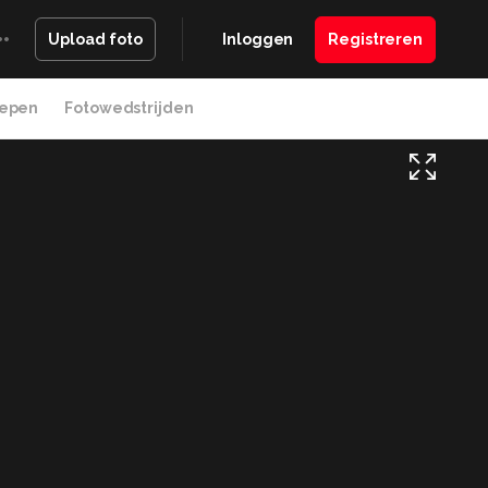
Inloggen
Registreren
Upload foto
epen
Fotowedstrijden