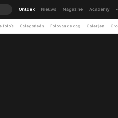
Ontdek
Nieuws
Magazine
Academy
 foto's
Categorieën
Foto van de dag
Galerijen
Gro