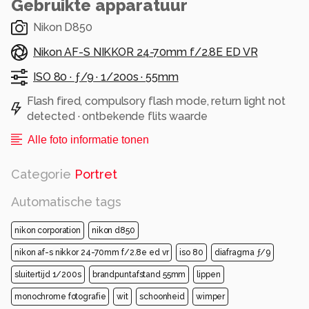
Gebruikte apparatuur
Nikon D850
Nikon AF-S NIKKOR 24-70mm f/2.8E ED VR
ISO 80 ·
ƒ/9 ·
1/200s ·
55mm
Flash fired, compulsory flash mode, return light not
detected · ontbekende flits waarde
Alle foto informatie tonen
Categorie
Portret
Automatische tags
nikon corporation
nikon d850
nikon af-s nikkor 24-70mm f/2.8e ed vr
iso 80
diafragma ƒ/9
sluitertijd 1/200s
brandpuntafstand 55mm
lippen
monochrome fotografie
wit
schoonheid
wimper