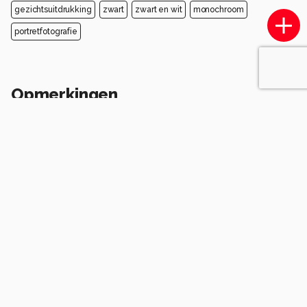
gezichtsuitdrukking
zwart
zwart en wit
monochroom
portretfotografie
Opmerkingen
Login
of
maak een account
en discussieer mee!
ralderliefste
10 maanden geleden
Originele pose. Een soort doorkijkje, maar voor
wie? Voor haar, of voor de kijker? Daardoor blijf je
kijken. Prachtig belicht en verdeeld. Mvg Robert
0
Komt voor in