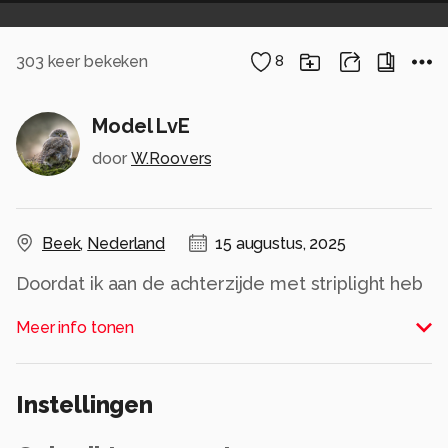
303
keer bekeken
8
Model LvE
door
W.Roovers
Beek
,
Nederland
15 augustus, 2025
Doordat ik aan de achterzijde met striplight heb
gewerkt ontstaat er een mooie door kijk naar
Meer info tonen
haar rechter kant.
Alle rechten voorbehouden
Instellingen