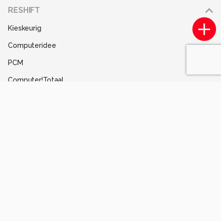
Adverteren
RESHIFT
Disclaimer
Kieskeurig
Gebruiksvoorwaarden
Computeridee
Partners
PCM
Help
Computer!Totaal
Contact
Tips & Trucs
Mediatotaal
Techcafe
MacWorld
Lifehacking
Techpanel
Gamer.nl
Insidegamer.nl