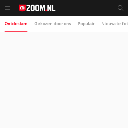
Ontdekken
Gekozen door ons
Populair
Nieuwste fot