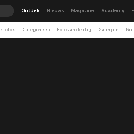
Ontdek
Nieuws
Magazine
Academy
 foto's
Categorieën
Foto van de dag
Galerijen
Gro