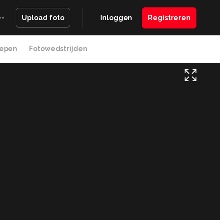
Inloggen
Registreren
Upload foto
epen
Fotowedstrijden