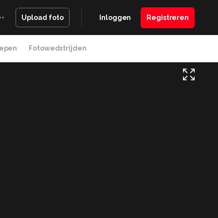
Inloggen
Registreren
Upload foto
epen
Fotowedstrijden