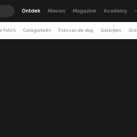
Ontdek
Nieuws
Magazine
Academy
 foto's
Categorieën
Foto van de dag
Galerijen
Gro