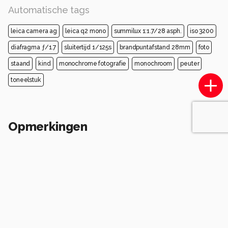
Automatische tags
leica camera ag
leica q2 mono
summilux 1:1.7/28 asph.
iso 3200
diafragma ƒ/1.7
sluitertijd 1/125s
brandpuntafstand 28mm
foto
staand
kind
monochrome fotografie
monochroom
peuter
toneelstuk
Opmerkingen
Login
of
maak een account
en discussieer mee!