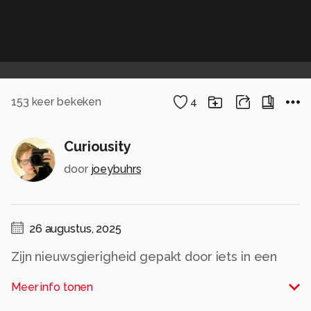
153
keer bekeken
4
Curiousity
door
joeybuhrs
26 augustus, 2025
Zijn nieuwsgierigheid gepakt door iets in een
oude boederij in Duitsland.
Meer info tonen
Alle rechten voorbehouden