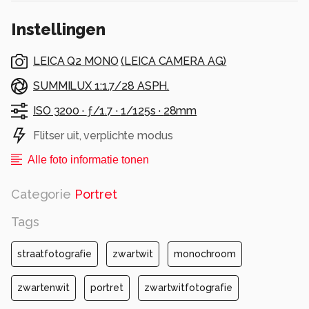
Instellingen
LEICA Q2 MONO
(
LEICA CAMERA AG
)
SUMMILUX 1:1.7/28 ASPH.
ISO 3200 ·
ƒ/1.7 ·
1/125s ·
28mm
Flitser uit, verplichte modus
Alle foto informatie tonen
Categorie
Portret
Tags
straatfotografie
zwartwit
monochroom
zwartenwit
portret
zwartwitfotografie