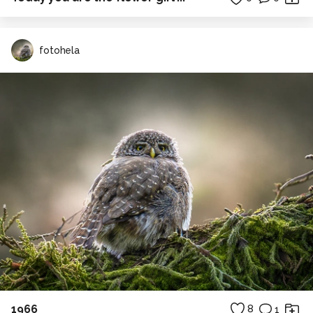
fotohela
1966
8
1