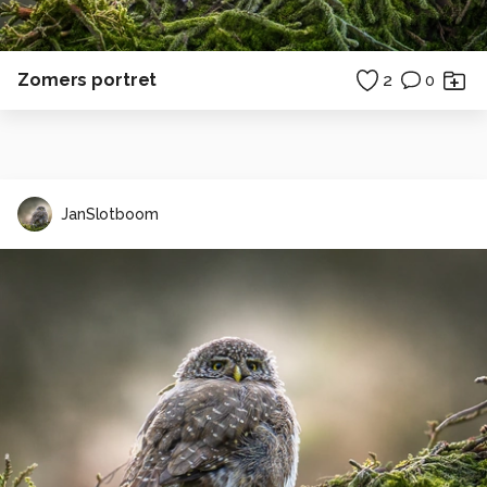
Zomers portret
2
0
JanSlotboom