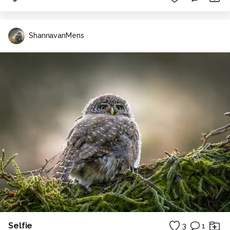
ShannavanMens
Selfie
3
1