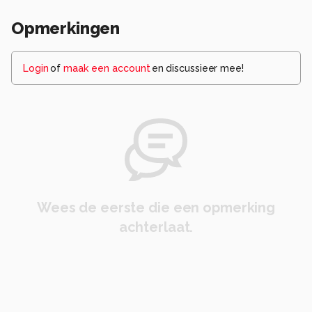
Opmerkingen
Login
of
maak een account
en discussieer mee!
Wees de eerste die een opmerking
achterlaat.