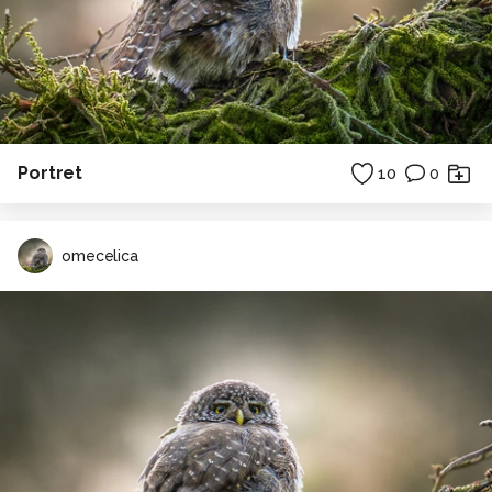
Portret
10
0
omecelica