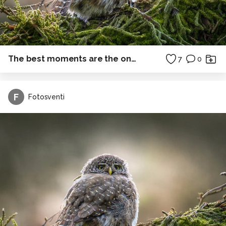
The best moments are the ones you don't plan.
7
0
F
Fotosventi