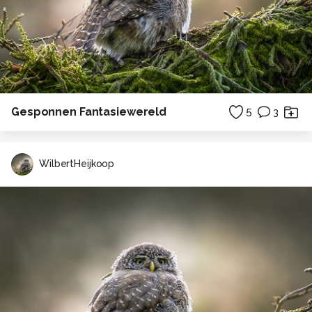
Gesponnen Fantasiewereld
5
3
WilbertHeijkoop