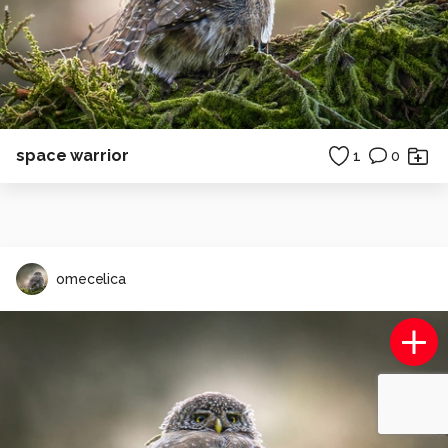
space warrior
1
0
omecelica