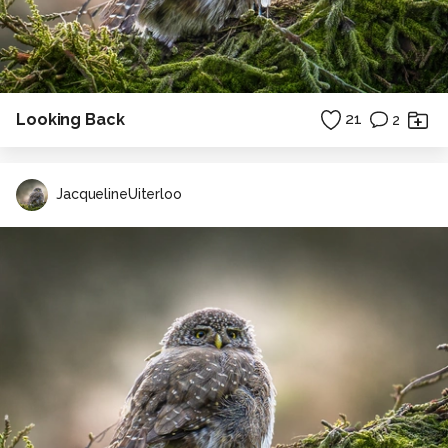
Looking Back
21
2
JacquelineUiterloo