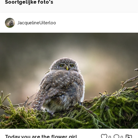
Soortgelijke foto's
JacquelineUiterloo
Today you are the flower girl ...
0
0