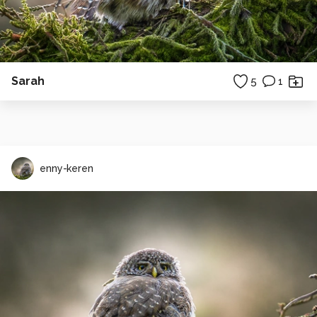
Sarah
5
1
enny-keren