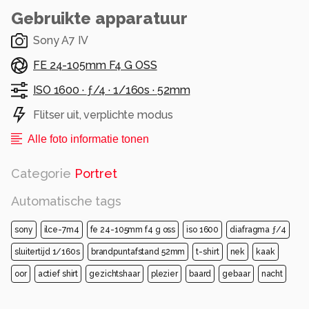
Gebruikte apparatuur
Sony A7 IV
FE 24-105mm F4 G OSS
ISO 1600 ·
ƒ/4 ·
1/160s ·
52mm
Flitser uit, verplichte modus
Alle foto informatie tonen
Categorie
Portret
Automatische tags
sony
ilce-7m4
fe 24-105mm f4 g oss
iso 1600
diafragma ƒ/4
sluitertijd 1/160s
brandpuntafstand 52mm
t-shirt
nek
kaak
oor
actief shirt
gezichtshaar
plezier
baard
gebaar
nacht