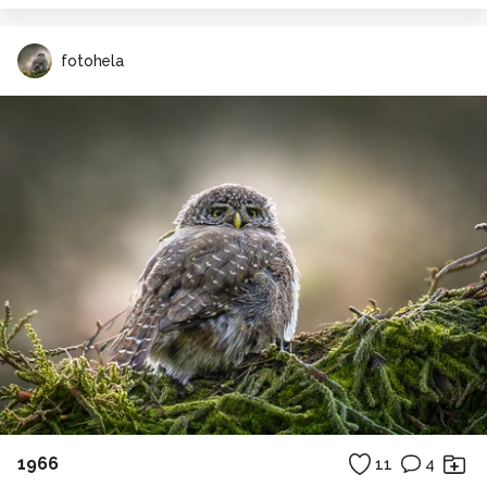
fotohela
1966
11
4