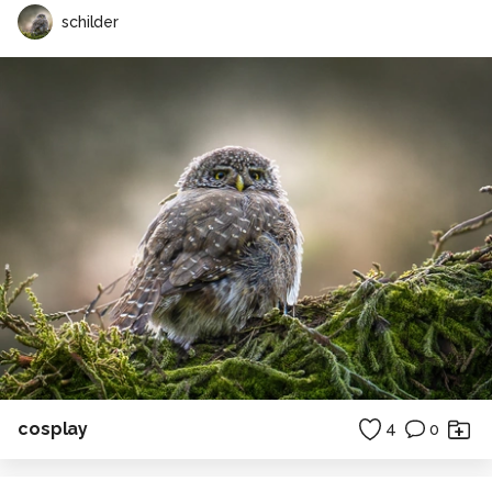
schilder
cosplay
4
0