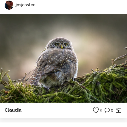
josjoosten
Claudia
2
0