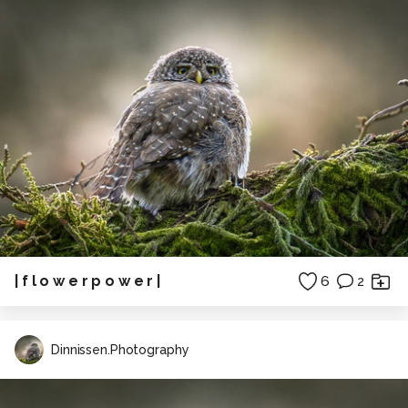
| f l o w e r p o w e r |
6
2
Dinnissen.Photography