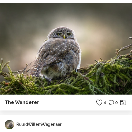
The Wanderer
4
0
RuurdWillemWagenaar