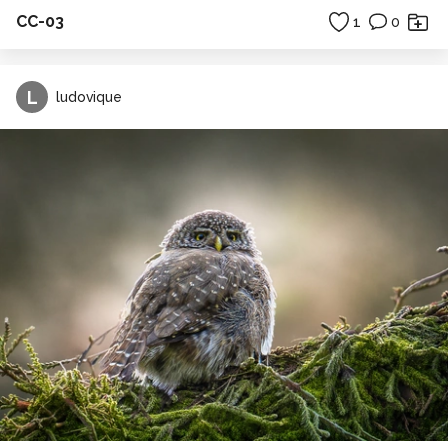
CC-03
1
0
L
ludovique