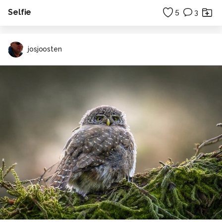
Selfie
5
3
josjoosten