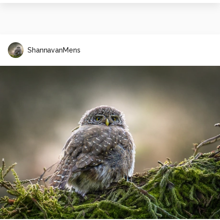
ShannavanMens