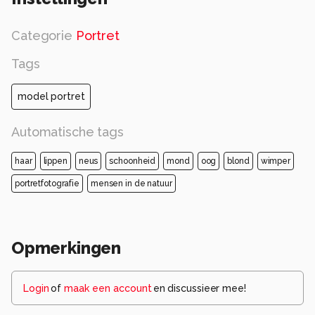
Categorie
Portret
Tags
model portret
Automatische tags
haar
lippen
neus
schoonheid
mond
oog
blond
wimper
portretfotografie
mensen in de natuur
Opmerkingen
Login
of
maak een account
en discussieer mee!