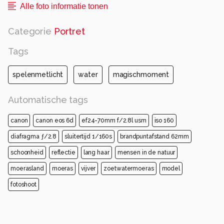
Alle foto informatie tonen
Categorie
Portret
Tags
spelenmetlicht
water
magischmoment
Automatische tags
canon
canon eos 6d
ef24-70mm f/2.8l usm
iso 160
diafragma ƒ/2.8
sluitertijd 1/160s
brandpuntafstand 62mm
schoonheid
reflectie
lang haar
mensen in de natuur
moerasland
moeras
vijver
zoetwatermoeras
model
fotoshoot