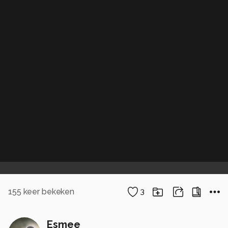
155
keer bekeken
3
Esmee