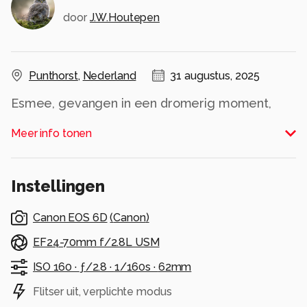
door
J.W.Houtepen
Punthorst
,
Nederland
31 augustus, 2025
Esmee, gevangen in een dromerig moment,
waarbij licht en water samenkomen in een
Meer info tonen
betoverend spel.
Een beeld dat je even laat stilstaan en
wegdromen.
Instellingen
Alle rechten voorbehouden
Canon EOS 6D
(
Canon
)
EF24-70mm f/2.8L USM
ISO 160 ·
ƒ/2.8 ·
1/160s ·
62mm
Flitser uit, verplichte modus