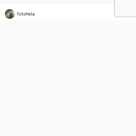
fotohela
1966
5
1